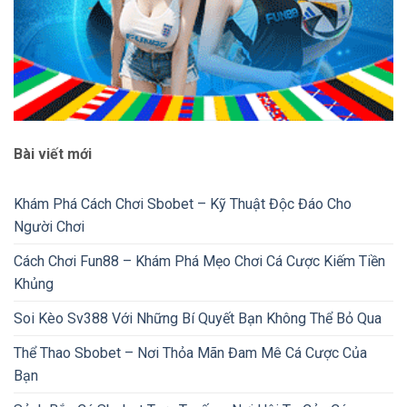
Bài viết mới
Khám Phá Cách Chơi Sbobet – Kỹ Thuật Độc Đáo Cho
Người Chơi
Cách Chơi Fun88 – Khám Phá Mẹo Chơi Cá Cược Kiếm Tiền
Khủng
Soi Kèo Sv388 Với Những Bí Quyết Bạn Không Thể Bỏ Qua
Thể Thao Sbobet – Nơi Thỏa Mãn Đam Mê Cá Cược Của
Bạn