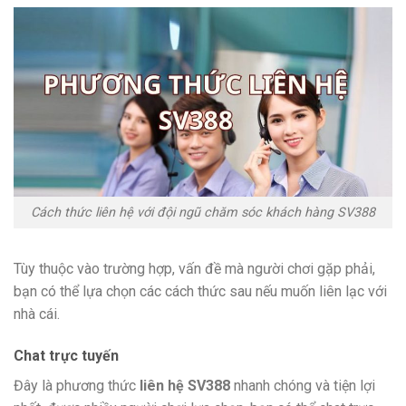
Cách thức liên hệ với đội ngũ chăm sóc khách hàng SV388
Tùy thuộc vào trường hợp, vấn đề mà người chơi gặp phải,
bạn có thể lựa chọn các cách thức sau nếu muốn liên lạc với
nhà cái.
Chat trực tuyến
Đây là phương thức
liên hệ SV388
nhanh chóng và tiện lợi