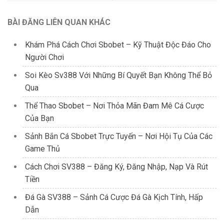
BÀI ĐĂNG LIÊN QUAN KHÁC
Khám Phá Cách Chơi Sbobet – Kỹ Thuật Độc Đáo Cho
Người Chơi
Soi Kèo Sv388 Với Những Bí Quyết Bạn Không Thể Bỏ
Qua
Thể Thao Sbobet – Nơi Thỏa Mãn Đam Mê Cá Cược
Của Bạn
Sảnh Bắn Cá Sbobet Trực Tuyến – Nơi Hội Tụ Của Các
Game Thủ
Cách Chơi SV388 – Đăng Ký, Đăng Nhập, Nạp Và Rút
Tiền
Đá Gà SV388 – Sảnh Cá Cược Đá Gà Kịch Tính, Hấp
Dẫn