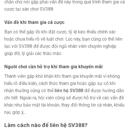
chần chừ nói gặp phải vấn đề này trong quá trình tham gia cá
cược tại sân chơi SV388.
Vấn đề khi tham gia cá cược
Bạn có thể gặp lỗi khi đặt cược, tỷ lệ kèo thiếu chính xác
hoặc chưa hiểu rõ về luật chơi. Lúc này, bạn cũng có thể liên
lạc với SV388 để được đội ngũ nhân viên chuyên nghiệp
giúp đỡ, lý giải các thắc mắc.
Người chơi cần hỗ trợ khi tham gia khuyến mãi
Thành viên gặp khó khăn khi tham gia khuyến mãi vì không
hiểu rõ điều kiện, cách thức tham gia hoặc gặp sự cố khi
nhận thưởng cũng có thể
liên hệ SV388
để được hướng dẫn
chi tiết. Ngoài ra, hội viên cũng sẽ được hỗ trợ về các vấn đề
khác như bảo mật tài khoản, thay đổi thông tin cá nhân, khiếu
nại, góp ý,…
Làm cách nào để liên hệ SV388?