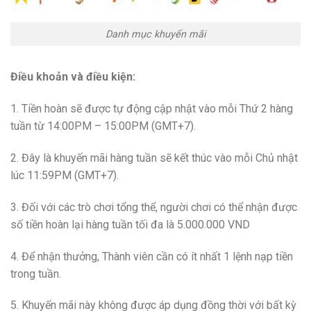
Danh mục khuyến mãi
Điều khoản và điều kiện:
1. Tiền hoàn sẽ được tự động cập nhật vào mỗi Thứ 2 hàng
tuần từ 14:00PM – 15:00PM (GMT+7).
2. Đây là khuyến mãi hàng tuần sẽ kết thúc vào mỗi Chủ nhật
lúc 11:59PM (GMT+7).
3. Đối với các trò chơi tổng thể, người chơi có thể nhận được
số tiền hoàn lại hàng tuần tối đa là 5.000.000 VND
4. Để nhận thưởng, Thành viên cần có ít nhất 1 lệnh nạp tiền
trong tuần.
5. Khuyến mãi này không được áp dụng đồng thời với bất kỳ