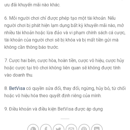
ưu đãi khuyến mãi nào khác.
6. Mỗi người chơi chỉ được phép tạo một tài khoản. Nếu
người chơi bị phát hiện lạm dụng bất kỳ khuyến mãi nào, mở
nhiều tài khoản hoặc lừa đảo và vi phạm chính sách cá cược,
tài khoản của người chơi sẽ bị khóa và bị mất tiền gửi mà
không cần thông báo trước.
7. Cược hai bên, cược hòa, hoàn tiền, cược vô hiệu, cược hủy
hoặc cược tại trò chơi không liên quan sẽ không được tính
vào doanh thu.
8.
BetVisa
có quyền sửa đổi, thay đổi, ngừng, hủy bỏ, từ chối
hoặc vô hiệu hóa theo quyết định riêng của mình.
9. Điều khoản và điều kiện BetVisa được áp dụng