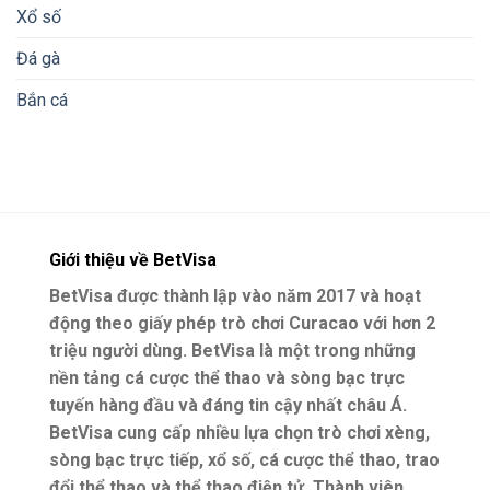
Xổ số
Đá gà
Bắn cá
Giới thiệu về BetVisa
BetVisa được thành lập vào năm 2017 và hoạt
động theo giấy phép trò chơi Curacao với hơn 2
triệu người dùng. BetVisa là một trong những
nền tảng cá cược thể thao và sòng bạc trực
tuyến hàng đầu và đáng tin cậy nhất châu Á.
BetVisa cung cấp nhiều lựa chọn trò chơi xèng,
sòng bạc trực tiếp, xổ số, cá cược thể thao, trao
đổi thể thao và thể thao điện tử. Thành viên